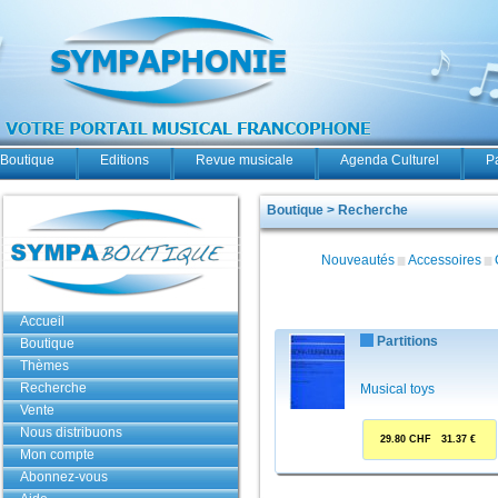
Boutique
Editions
Revue musicale
Agenda Culturel
P
Boutique > Recherche
Nouveautés
Accessoires
Accueil
Partitions
Boutique
Thèmes
Recherche
Musical toys
Vente
Nous distribuons
29.80 CHF 31.37 €
Mon compte
Abonnez-vous