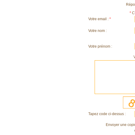
Répon
*
C
Votre email :
*
Votre nom :
Votre prénom :
Tapez code ci-dessus :
Envoyer une copi