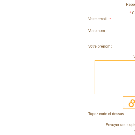
Répon
*
C
Votre email :
*
Votre nom :
Votre prénom :
Tapez code ci-dessus :
Envoyer une copi