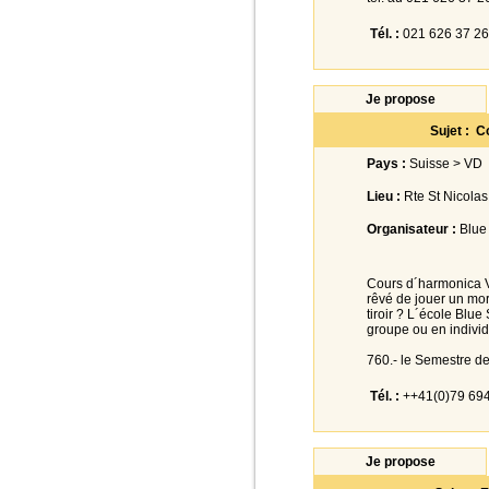
Tél. :
021 626 37 26
Je propose
Sujet : C
Pays :
Suisse > VD
Lieu :
Rte St Nicolas
Organisateur :
Blue
Cours d´harmonica Vi
rêvé de jouer un mo
tiroir ? L´école Bl
groupe ou en individ
760.- le Semestre de
Tél. :
++41(0)79 694
Je propose