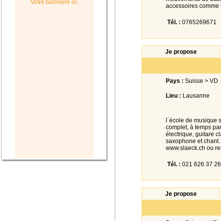
Votre bannière ici
accessoires comme le
Tél. :
0765269671
Je propose
Pays :
Suisse > VD
Lieu :
Lausanne
l´école de musique 
complet, à temps par
électrique, guitare c
saxophone et chant. 
www.slaeck.ch ou re
Tél. :
021 626 37 26
Je propose