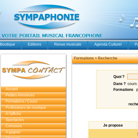
Boutique
Editions
Revue musicale
Agenda Culturel
P
Formations > Recherche
Quoi ?
Dans ?
cours 
Accueil
Formations
p
Petites Annonces
Formations / Cours
rech
Professeurs de musique
A l'affiche
Spectacles
Je propose
Concours
A gagner