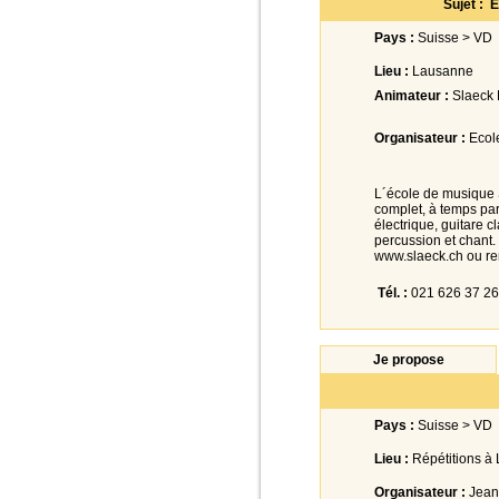
Sujet : 
Pays :
Suisse > VD
Lieu :
Lausanne
Animateur :
Slaeck 
Organisateur :
Ecol
L´école de musique
complet, à temps par
électrique, guitare c
percussion et chant.
www.slaeck.ch ou re
Tél. :
021 626 37 26
Je propose
Pays :
Suisse > VD
Lieu :
Répétitions à
Organisateur :
Jean