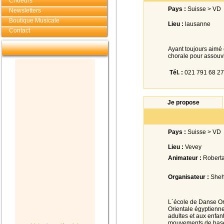
Choeurs
Pays :
Suisse > VD
Newsletters
Boutique Musicale
Lieu :
lausanne
Contact
Ayant toujours aimé 
chorale pour assouvi
Tél. :
021 791 68 27
Je propose
Pays :
Suisse > VD
Lieu :
Vevey
Animateur :
Roberta
Organisateur :
Sheh
L´école de Danse O
Orientale égyptienne
adultes et aux enfa
mouvements de base, 