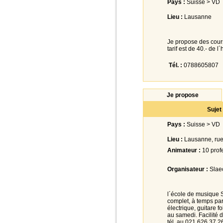
Pays :
Suisse > VD
Lieu :
Lausanne
Je propose des cours
tarif est de 40.- de l
Tél. :
0788605807
Je propose
Sujet
Pays :
Suisse > VD
Lieu :
Lausanne, rue
Animateur :
10 prof
Organisateur :
Slae
l´école de musique
complet, à temps par
électrique, guitare f
au samedi. Facilité 
tél. au 021 626 37 2