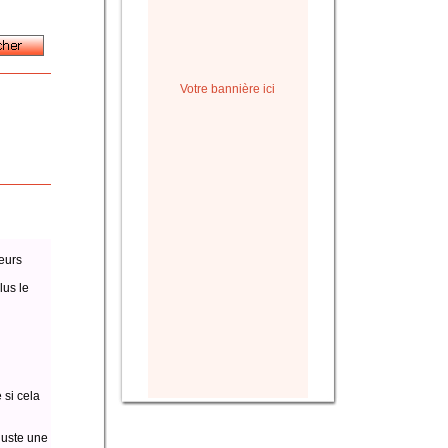
Votre bannière ici
eurs
lus le
 si cela
juste une