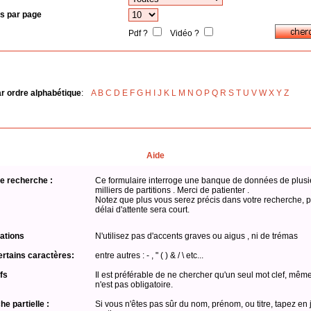
s par page
Pdf ?
Vidéo ?
ar ordre alphabétique
:
A
B
C
D
E
F
G
H
I
J
K
L
M
N
O
P
Q
R
S
T
U
V
W
X
Y
Z
Aide
e recherche :
Ce formulaire interroge une banque de données de plusi
milliers de partitions . Merci de patienter .
Notez que plus vous serez précis dans votre recherche, p
délai d'attente sera court.
ations
N'utilisez pas d'accents graves ou aigus , ni de trémas
ertains caractères:
entre autres : - , " ( ) & / \ etc...
fs
Il est préférable de ne chercher qu'un seul mot clef, même
n'est pas obligatoire.
e partielle :
Si vous n'êtes pas sûr du nom, prénom, ou titre, tapez en 