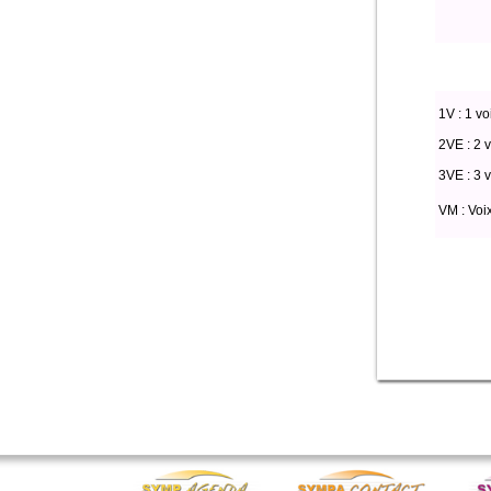
1V : 1 vo
2VE : 2 v
3VE : 3 v
VM : Voi
Select * from par