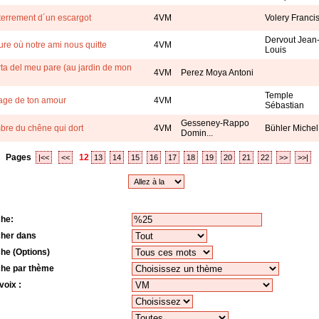
terrement d´un escargot
4VM
Volery Franci
Dervout Jean
ure où notre ami nous quitte
4VM
Louis
rta del meu pare (au jardin de mon
4VM
Perez Moya Antoni
Temple
mage de ton amour
4VM
Sébastian
Gesseney-Rappo
bre du chêne qui dort
4VM
Bühler Michel
Domin...
Pages
12
|<<
<<
13
14
15
16
17
18
19
20
21
22
>>
>>|
he:
her dans
he (Options)
he par thème
voix :