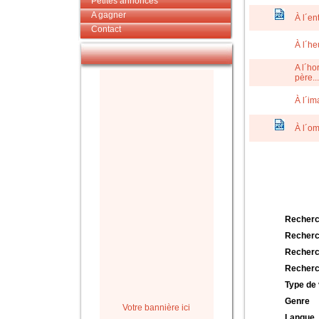
Petites annonces
A gagner
À l´en
Contact
À l´he
A l´ho
père...
À l´i
À l´om
Recherc
Recherc
Recherc
Recherc
Type de 
Genre
Votre bannière ici
Langue