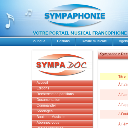
Boutique
Editions
Revue musicale
Agend
Sympadoc > Rech
Titre
Accueil
À l´aî
Editions
Recherche de partitions
À l´am
Documentation
À l´ap
Commander
Sondages
A l´au
Boutique Musicale
Abonnez-vous
À l´ém