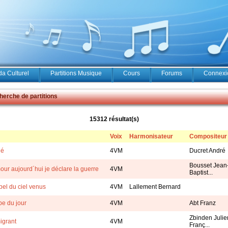
a Culturel
Partitions Musique
Cours
Forums
Connexio
erche de partitions
15312 résultat(s)
Voix
Harmonisateur
Compositeur
né
4VM
Ducret André
Bousset Jean
our aujourd´hui je déclare la guerre
4VM
Baptist...
pel du ciel venus
4VM
Lallement Bernard
be du jour
4VM
Abt Franz
Zbinden Julie
igrant
4VM
Franç...