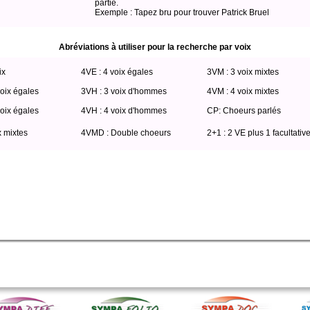
partie.
Exemple : Tapez bru pour trouver Patrick Bruel
Abréviations à utiliser pour la recherche par voix
ix
4VE : 4 voix égales
3VM : 3 voix mixtes
oix égales
3VH : 3 voix d'hommes
4VM : 4 voix mixtes
oix égales
4VH : 4 voix d'hommes
CP: Choeurs parlés
x mixtes
4VMD : Double choeurs
2+1 : 2 VE plus 1 facultativ
titio where (voix like '%VM%' or voix2 like '%VM%') AND web=0 order by titre ASC