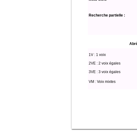
Recherche partielle :
Abré
1V : 1 voix
2VE : 2 voix égales
3VE : 3 voix égales
VM : Voix mixtes
Select * from partitio where (voix lik