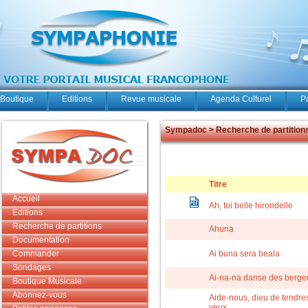
Boutique
Editions
Revue musicale
Agenda Culturel
P
Sympadoc > Recherche de partition
Titre
Accueil
Ah, toi belle hirondelle
Editions
Recherche de partitions
Ahuna
Documentation
Commander
Ai buna sera beala
Sondages
Ai-na-na danse des berger
Boutique Musicale
Abonnez-vous
Aide-nous, dieu de tendre
yeux...