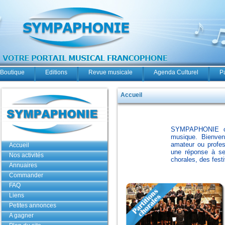
Boutique
Editions
Revue musicale
Agenda Culturel
P
Accueil
SYMPAPHONIE off
musique. Bienvenu
amateur ou profes
Accueil
une réponse à se
Nos activités
chorales, des festi
Annuaires
Commander
FAQ
Liens
Petites annonces
A gagner