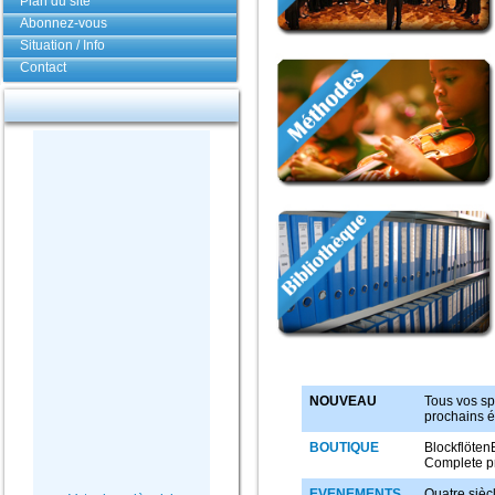
Plan du site
Abonnez-vous
Situation / Info
Contact
NOUVEAU
Tous vos sp
prochains é
BOUTIQUE
Blockflöten
Complete pr
EVENEMENTS
Quatre sièc