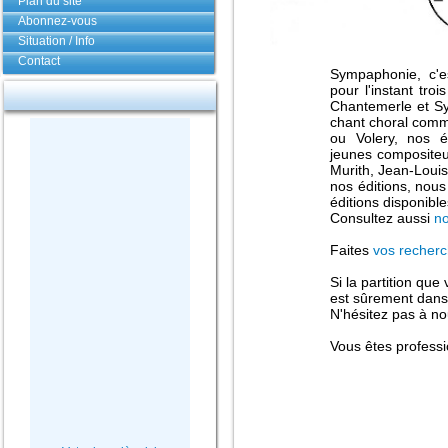
Plan du site
Abonnez-vous
Situation / Info
Contact
Sympaphonie, c'e
pour l'instant tro
Chantemerle et S
chant choral comm
ou Volery, nos éd
jeunes composite
Murith, Jean-Loui
nos éditions, nou
éditions disponible
Consultez aussi
no
Faites
vos recher
Si la partition que
est sûrement dans n
N'hésitez pas à n
Vous êtes profess