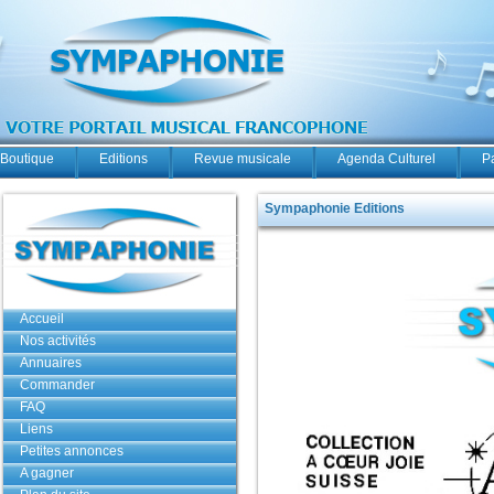
Boutique
Editions
Revue musicale
Agenda Culturel
P
Sympaphonie Editions
Accueil
Nos activités
Annuaires
Commander
FAQ
Liens
Petites annonces
A gagner