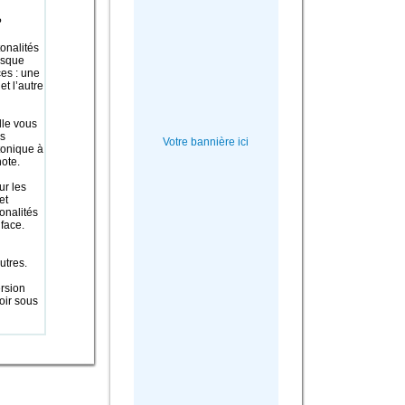
?
onalités
isque
ces : une
et l’autre
lle vous
es
Votre bannière ici
tonique à
note.
ur les
et
onalités
 face.
tres.
rsion
voir sous