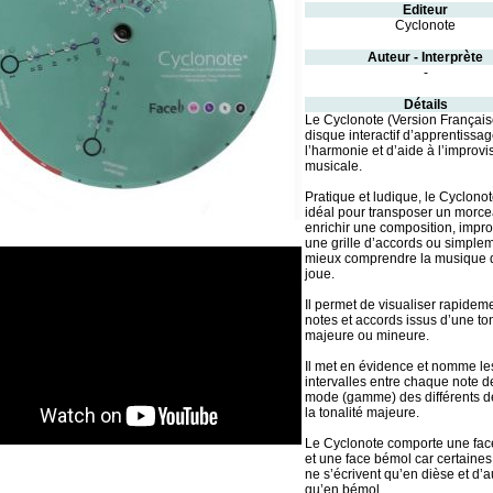
Editeur
Cyclonote
Auteur - Interprète
-
Détails
Le Cyclonote (Version Français
disque interactif d’apprentissa
l’harmonie et d’aide à l’improvi
musicale.
Pratique et ludique, le Cyclonot
idéal pour transposer un morce
enrichir une composition, impro
une grille d’accords ou simple
mieux comprendre la musique q
joue.
Il permet de visualiser rapideme
notes et accords issus d’une ton
majeure ou mineure.
Il met en évidence et nomme le
intervalles entre chaque note 
mode (gamme) des différents d
la tonalité majeure.
Le Cyclonote comporte une fac
et une face bémol car certaines 
ne s’écrivent qu’en dièse et d’a
qu’en bémol.