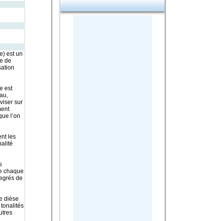
e) est un
ge de
sation
e est
au,
viser sur
ment
ue l’on
nt les
alité
s
de chaque
egrés de
e dièse
tonalités
utres