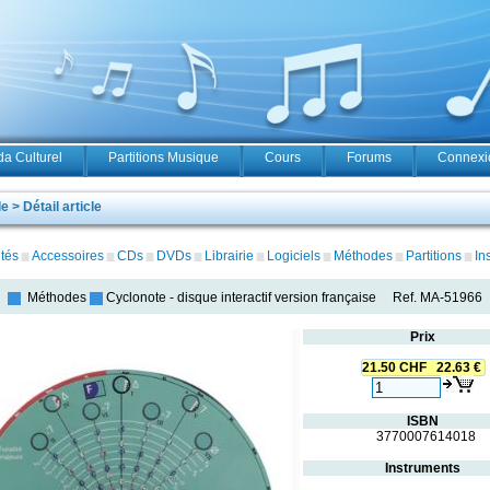
a Culturel
Partitions Musique
Cours
Forums
Connexio
 > Détail article
tés
Accessoires
CDs
DVDs
Librairie
Logiciels
Méthodes
Partitions
In
Méthodes
Cyclonote
-
disque interactif version française
Ref.
MA-51966
Prix
21.50 CHF 22.63 €
ISBN
3770007614018
Instruments