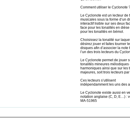
Comment utiliser le Cyclonote 
Le Cyclonote est un lecteur de t
musicales sous la forme d’un d
interactif lisible sur ses deux fa
face pour les tonalités en dièse 
pour les tonalités en bémol.
Choisissez la tonalité sur laque
désirez jouer et faites tourner l
disques afin d’associer la note 
l’un des trois lecteurs du Cyclo
Le Cyclonote permet de jouer s
tonalités mineures mélodiques 
harmoniques ainsi que sur les t
majeures, soit trois lecteurs par
Ces lecteurs s’utilisent
indépendamment les uns des au
Le Cyclonote existe aussi en ve
notation anglaise (C, D, E....) : 
MA-51965