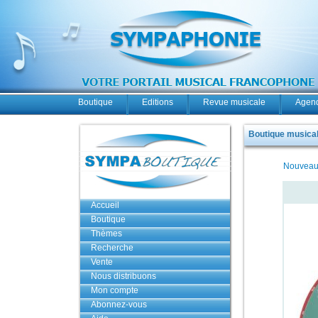
Boutique
Editions
Revue musicale
Agend
Boutique musicale
Nouveau
Accueil
Boutique
Thèmes
Recherche
Vente
Nous distribuons
Mon compte
Abonnez-vous