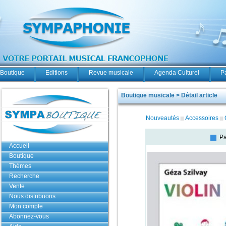
Boutique
Editions
Revue musicale
Agenda Culturel
P
Boutique musicale > Détail article
Nouveautés
Accessoires
Pa
Accueil
Boutique
Thèmes
Recherche
Vente
Nous distribuons
Mon compte
Abonnez-vous