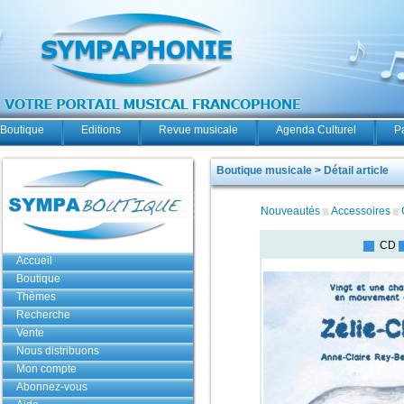
Boutique
Editions
Revue musicale
Agenda Culturel
P
Boutique musicale > Détail article
Nouveautés
Accessoires
CD
Accueil
Boutique
Thèmes
Recherche
Vente
Nous distribuons
Mon compte
Abonnez-vous