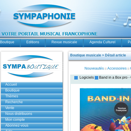
Boutique
Editions
Revue musicale
Agenda Culturel
P
Boutique musicale > Détail article
Nouveautés
Accessoires
Logiciels
Band in a Box pro -
Accueil
Boutique
Thèmes
Recherche
Vente
Nous distribuons
Mon compte
Abonnez-vous