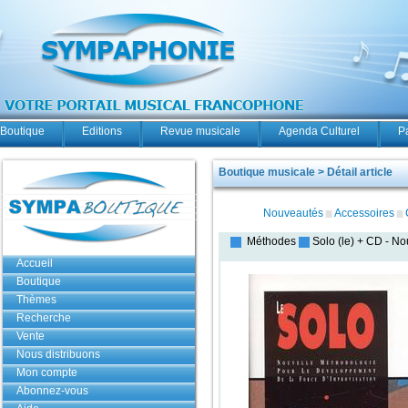
Boutique
Editions
Revue musicale
Agenda Culturel
P
Boutique musicale > Détail article
Nouveautés
Accessoires
Méthodes
Solo (le) + CD
-
Nou
Accueil
Boutique
Thèmes
Recherche
Vente
Nous distribuons
Mon compte
Abonnez-vous