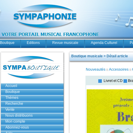
Boutique
Editions
Revue musicale
Agenda Culturel
P
Boutique musicale > Détail article
Nouveautés
Accessoires
Livret et CD
Bra
Accueil
Boutique
Thèmes
Recherche
Vente
Nous distribuons
Mon compte
Abonnez-vous