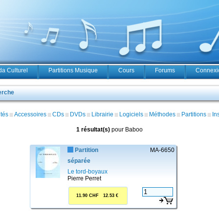
a Culturel
Partitions Musique
Cours
Forums
Connexio
erche
tés
Accessoires
CDs
DVDs
Librairie
Logiciels
Méthodes
Partitions
In
1 résultat(s)
pour Baboo
Partition
MA-6650
séparée
Le tord-boyaux
Pierre Perret
11.90 CHF 12.53 €