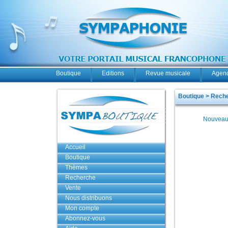
Boutique
Editions
Revue musicale
Agend
Boutique > Rech
Nouveau
Accueil
Boutique
Thèmes
Recherche
Vente
Nous distribuons
Mon compte
Abonnez-vous