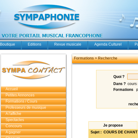
Boutique
Editions
Revue musicale
Agenda Culturel
P
Formations > Recherche
Quoi ?
Dans ?
cours 
Accueil
Formations
p
Petites Annonces
Formations / Cours
rech
Professeurs de musique
A l'affiche
Spectacles
Je propose
Concours
A gagner
Sujet : COURS DE CHANT