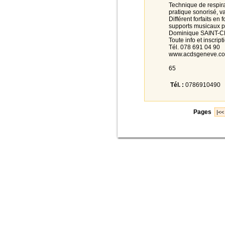
Technique de respira
pratique sonorisé, va
Différent forfaits en 
supports musicaux po
Dominique SAINT-C
Toute info et inscript
Tél. 078 691 04 90
www.acdsgeneve.c
65
Tél. :
0786910490
Pages
|<<