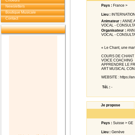
Choeurs
Pays :
France >
Newsletters
Boutique Musicale
Lieu :
INTERNATIO
Contact
Animateur :
ANNE A
VOCAL - CONSULTA
Organisateur :
ANNE
VOCAL - CONSULTA
« Le Chant, une ma
COURS DE CHANT
VOICE COACHING
APPRENDRE LE FR
ART MUSICAL CON
WEBSITE : https://an
Tél. :
-
Je propose
Pays :
Suisse > GE
Lieu :
Genève