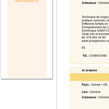
Votre bannière ici
Animateur :
Domini
Technique de respira
pratique sonorisé, va
Différents forfaits en
Enregistrement de CD
Dominique SAINT-C
Toute info et inscript
tél. 078 691 04 90
www.acdsgeneve.c
65
Tél. :
0786910490
Je propose
Pays :
Suisse > GE
Lieu :
Genève
Animateur :
Domini