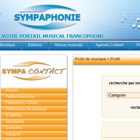
Boutique
Editions
Revue musicale
Agenda Culturel
P
Profs de musique > Profil
recherche par n
Accueil
Petites Annonces
Formations / Cours
rech
Professeurs de musique
A l'affiche
Spectacles
Concours
A gagner