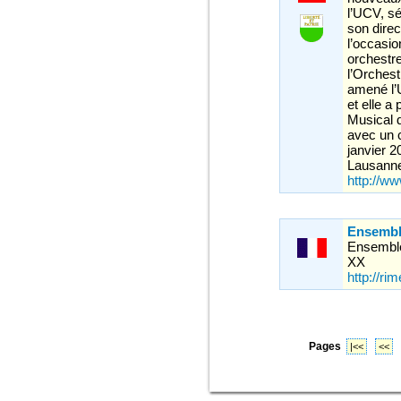
l’UCV, sé
son dire
l’occasio
orchestr
l’Orches
amené l’
et elle a
Musical d
avec un c
janvier 
Lausann
http://w
Ensembl
Ensemble
XX
http://ri
Pages
|<<
<<