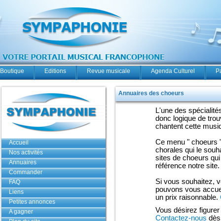
Boutique
Editions
Revue musicale
Agenda Culturel
P
Annuaires des choeurs
L'une des spécialit
donc logique de trou
chantent cette musiq
Ce menu " choeurs " 
Accueil
chorales qui le souh
Nos activités
sites de choeurs qu
Annuaires
référence notre site.
Commander
Si vous souhaitez, v
FAQ
pouvons vous accueil
Liens
un prix raisonnable.
Petites annonces
Vous désirez figurer 
A gagner
Contactez-nous
dès 