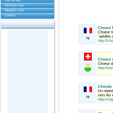
Plan du site
Abonnez-vous
Situation / Info
Contact
Choeur H
Choeur m
´adultes 
75
http://ch
Choeur 
Choeur 
http://w
Chorale
Un répert
vers les
75
http://cfa