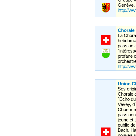
Genève, 
http://ww
Chorale
La Chora
hebdomad
passion d
´intéres
profane 
orchestre
http://w
Union C
Ses origi
Chorale 
´Echo du
Vevey, d
Choeur r
passionn
jeune et 
public de
Bach, Ha
nouveaux