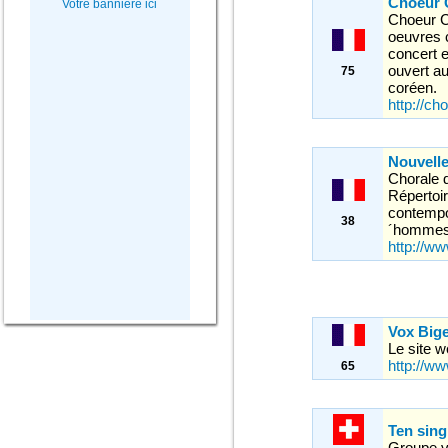
Choeur 
Votre bannière ici
Choeur Co
oeuvres 
concert 
ouvert au
75
coréen.
http://ch
Nouvell
Chorale d
Répertoi
contempo
38
´hommes,
http://ww
Vox Bige
Le site 
http://w
65
Ten sin
Groupe v