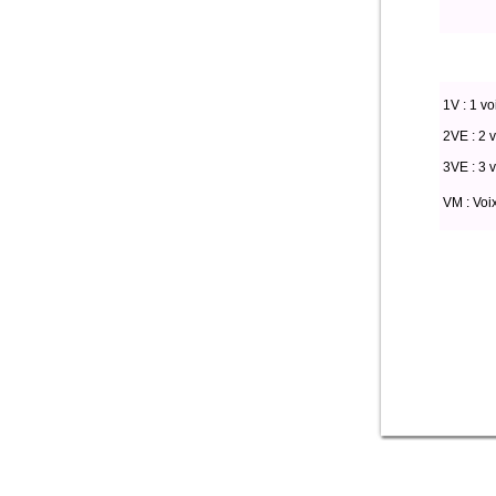
1V : 1 vo
2VE : 2 v
3VE : 3 v
VM : Voi
SELECT * from part
like '%%%' ) OR (
composite like '%
)) OR (( interpret
))) AND (voix lik