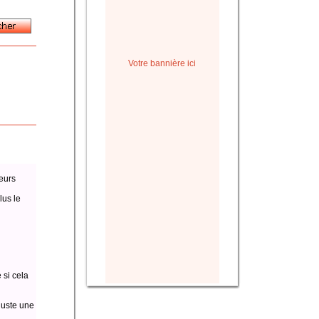
Votre bannière ici
eurs
lus le
 si cela
juste une