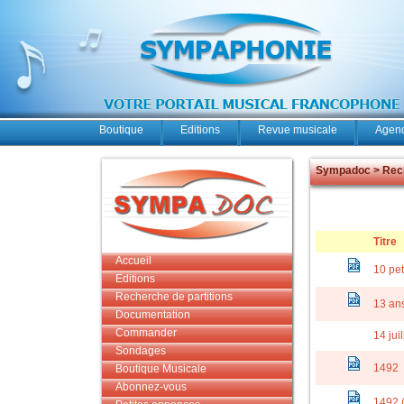
Boutique
Editions
Revue musicale
Agend
Sympadoc > Rech
Titre
Accueil
10 pet
Editions
Recherche de partitions
13 an
Documentation
Commander
14 juil
Sondages
1492
Boutique Musicale
Abonnez-vous
1492 (