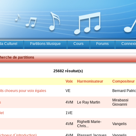
a Culturel
Partitions Musique
Cours
Forums
Connexio
erche de partitions
25682 résultat(s)
Voix
Harmonisateur
Compositeur
its choeurs pour voix égales
VE
Bernard Patri
Mirabassi
s
4VM
Le Ray Martin
Giovanni
let
1VE
Righetti Marie-
4VM
Vangelis
Chris...
choeur d´introduction)
4VM
Plassard Jacques
Vangelis