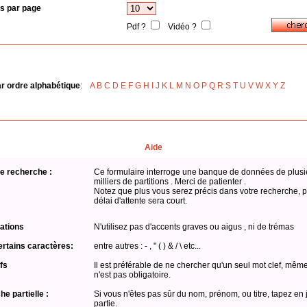
s par page
Pdf ?
Vidéo ?
ar ordre alphabétique
:
A
B
C
D
E
F
G
H
I
J
K
L
M
N
O
P
Q
R
S
T
U
V
W
X
Y
Z
Aide
e recherche :
Ce formulaire interroge une banque de données de plusi
milliers de partitions . Merci de patienter .
Notez que plus vous serez précis dans votre recherche, p
délai d'attente sera court.
ations
N'utilisez pas d'accents graves ou aigus , ni de trémas
ertains caractères:
entre autres : - , " ( ) & / \ etc...
fs
Il est préférable de ne chercher qu'un seul mot clef, même
n'est pas obligatoire.
e partielle :
Si vous n'êtes pas sûr du nom, prénom, ou titre, tapez en 
partie.