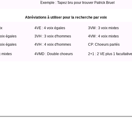
Exemple : Tapez bru pour trouver Patrick Bruel
Abréviations à utiliser pour la recherche par voix
ix
4VE : 4 voix égales
3VM : 3 voix mixtes
oix égales
3VH : 3 voix d'hommes
4VM : 4 voix mixtes
oix égales
4VH : 4 voix d'hommes
CP: Choeurs parlés
x mixtes
4VMD : Double choeurs
2+1 : 2 VE plus 1 facultativ
itio where (( titre like '%%%' ) OR ( paroles like '%%%' ) OR ( extrait_de like '%%%
 auteur2 like '%%%' )) OR (( harmonis like '%%%' ) OR ( harmonisateur2 like '%%%' 
%%' ) OR ( compositeur2 like '%%%' ) OR ( compositeur3 like '%%%' ) OR ( compos
e1 like '%%%' ) OR ( interprete2 like '%%%' ) OR ( interprete3 like '%%%' ) OR ( inte
e '%%%' or voix2 like '%%%') AND web=0 order by titre ASC