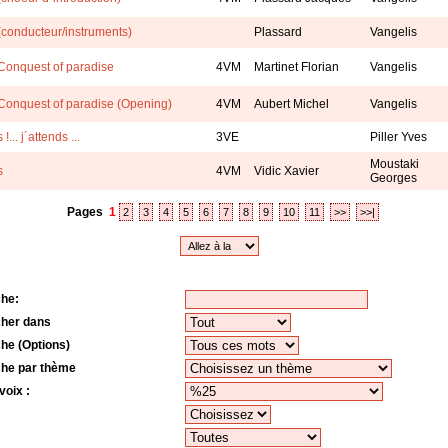
(conducteur/instruments)
Plassard
Vangelis
Conquest of paradise
4VM
Martinet Florian
Vangelis
Conquest of paradise (Opening)
4VM
Aubert Michel
Vangelis
!... j´attends ...
3VE
Piller Yves
Moustaki
s
4VM
Vidic Xavier
Georges
Pages
1
2
3
4
5
6
7
8
9
10
11
>>
>>|
he:
her dans
he (Options)
he par thème
voix :