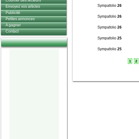
Courrier des lecteurs
Sympafolio
26
Envoyez vos articles
Publicité
Sympafolio
26
Petites annonces
A gagner
Sympafolio
26
Contact
Sympafolio
25
Sympafolio
25
1
2