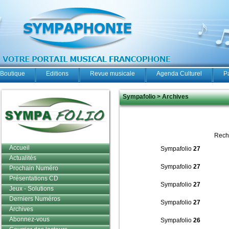
Boutique
Editions
Revue musicale
Agenda Culturel
P
Sympafolio > Archives
Rech
Accueil
Sympafolio
27
Actualités
Sympafolio
27
Prochain Numéro
Présentations CD
Sympafolio
27
Jeux - Solutions
Derniers Numéros
Sympafolio
27
Archives
Abonnez-vous
Sympafolio
26