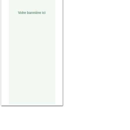
Votre bannière ici