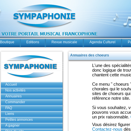
Boutique
Editions
Revue musicale
Agenda Culturel
P
Annuaires des choeurs
L'une des spécialit
donc logique de trou
chantent cette musiq
Ce menu " choeurs " 
Accueil
chorales qui le souh
Nos activités
sites de choeurs qu
Annuaires
référence notre site.
Commander
Si vous souhaitez, v
FAQ
pouvons vous accueil
Liens
un prix raisonnable.
Petites annonces
Vous désirez figurer 
A gagner
Contactez-nous
dès 