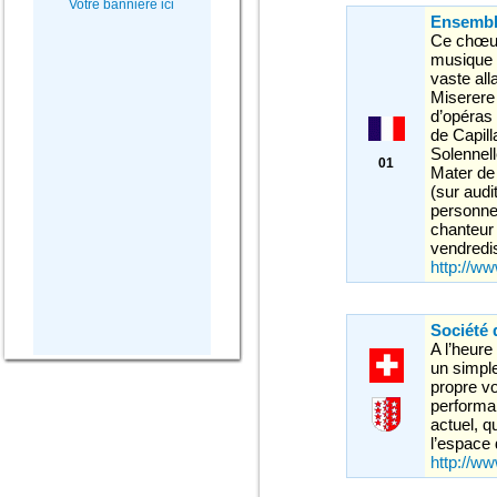
Votre bannière ici
Ensembl
Ce chœur 
musique f
vaste all
Miserere 
d’opéras
de Capill
Solennel
01
Mater de
(sur aud
personnes
chanteur 
vendredi
http://w
Société 
A l’heure
un simple
propre vo
performan
actuel, q
l’espace
http://ww