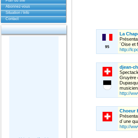
Plan du site
Abonnez-vous
Situation / Info
Contact
La Chape
Présentat
´Oise et 
95
http://lc
djean-ch
Spectacle
Gruyère 
Dupasquie
musiciens
http://ww
Choeur 
Présenta
d´une qu
http://w