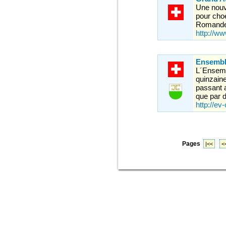
Une nouv
pour cho
Romande 
http://ww
Ensembl
L´Ensemb
quinzaine
passant 
que par 
http://e
Pages
|<<
<