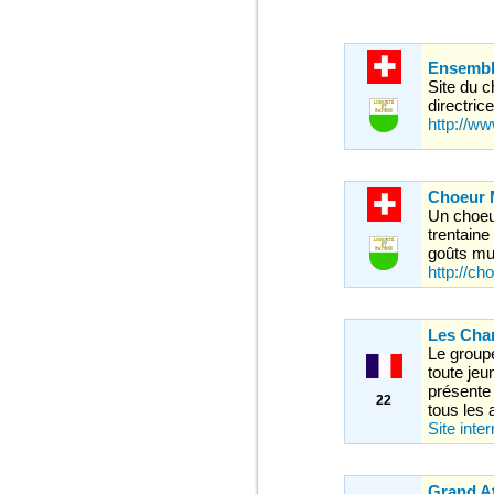
Ensembl
Site du c
directric
http://w
Choeur 
Un choeu
trentaine
goûts mu
http://ch
Les Cha
Le group
toute jeu
présente 
22
tous les
Site inter
Grand At